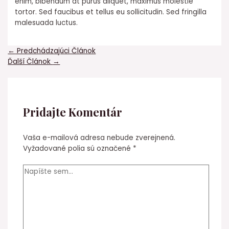
enim, bibendum at purus aliquet, maximus molestie
tortor. Sed faucibus et tellus eu sollicitudin. Sed fringilla
malesuada luctus.
Navigácia
←
Predchádzajúci Článok
v
Ďalší Článok
→
článku
Pridajte Komentár
Vaša e-mailová adresa nebude zverejnená.
Vyžadované polia sú označené
*
Napíšte
sem...