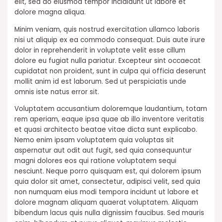
elit, sed do eiusmod tempor incididunt ut labore et
dolore magna aliqua.
Minim veniam, quis nostrud exercitation ullamco laboris
nisi ut aliquip ex ea commodo consequat. Duis aute irure
dolor in reprehenderit in voluptate velit esse cillum
dolore eu fugiat nulla pariatur. Excepteur sint occaecat
cupidatat non proident, sunt in culpa qui officia deserunt
mollit anim id est laborum. Sed ut perspiciatis unde
omnis iste natus error sit.
Voluptatem accusantium doloremque laudantium, totam
rem aperiam, eaque ipsa quae ab illo inventore veritatis
et quasi architecto beatae vitae dicta sunt explicabo.
Nemo enim ipsam voluptatem quia voluptas sit
aspernatur aut odit aut fugit, sed quia consequuntur
magni dolores eos qui ratione voluptatem sequi
nesciunt. Neque porro quisquam est, qui dolorem ipsum
quia dolor sit amet, consectetur, adipisci velit, sed quia
non numquam eius modi tempora incidunt ut labore et
dolore magnam aliquam quaerat voluptatem. Aliquam
bibendum lacus quis nulla dignissim faucibus. Sed mauris